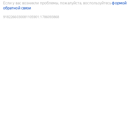
Если у вас возникли проблемы, пожалуйста, воспользуйтесь
формой
обратной связи
9182266030081105901
:
1786093868