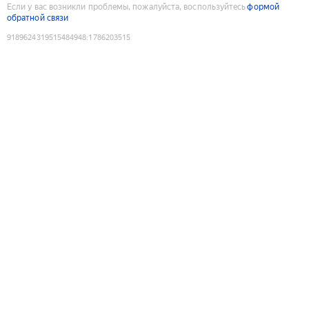
Если у вас возникли проблемы, пожалуйста, воспользуйтесь
формой
обратной связи
9189624319515484948
:
1786203515