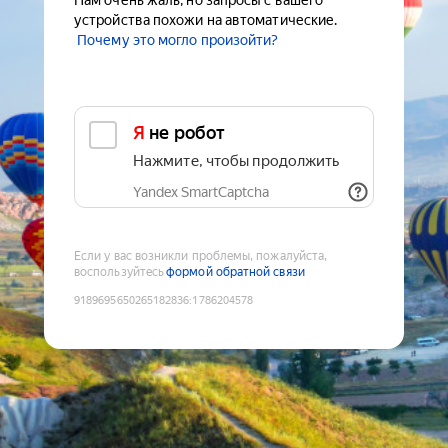
Нам очень жаль, но запросы с вашего
устройства похожи на автоматические.
Почему это могло произойти?
Я не робот
Нажмите, чтобы продолжить
Yandex SmartCaptcha
Если у вас возникли проблемы, пожалуйста,
воспользуйтесь
формой обратной связи
9189695650265182836
:
1786204578