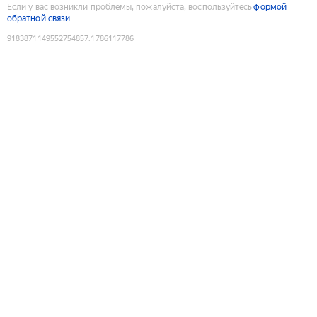
Если у вас возникли проблемы, пожалуйста, воспользуйтесь
формой
обратной связи
9183871149552754857
:
1786117786