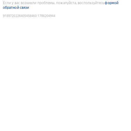
Если у вас возникли проблемы, пожалуйста, воспользуйтесь
формой
обратной связи
9189720226405458460
:
1786204944