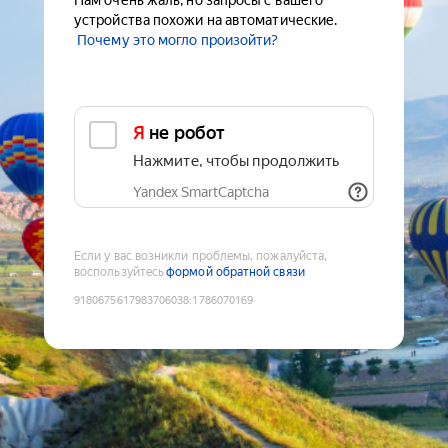
Нам очень жаль, но запросы с вашего
устройства похожи на автоматические.
Почему это могло произойти?
Я не робот
Нажмите, чтобы продолжить
Yandex SmartCaptcha
Если у вас возникли проблемы, пожалуйста,
воспользуйтесь
формой обратной связи
9180675617983706038
:
1786070169