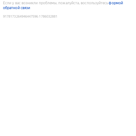
Если у вас возникли проблемы, пожалуйста, воспользуйтесь
формой
обратной связи
9178173264946447596
:
1786032881