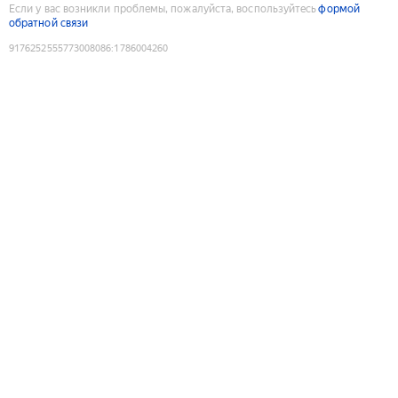
Если у вас возникли проблемы, пожалуйста, воспользуйтесь
формой
обратной связи
9176252555773008086
:
1786004260