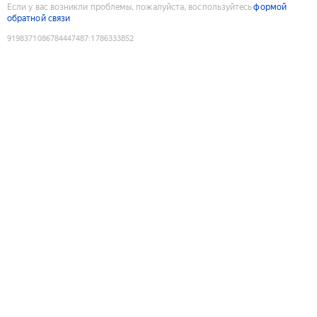
Если у вас возникли проблемы, пожалуйста, воспользуйтесь
формой
обратной связи
9198371086784447487
:
1786333852