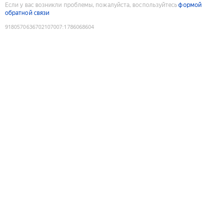
Если у вас возникли проблемы, пожалуйста, воспользуйтесь
формой
обратной связи
9180570636702107007
:
1786068604