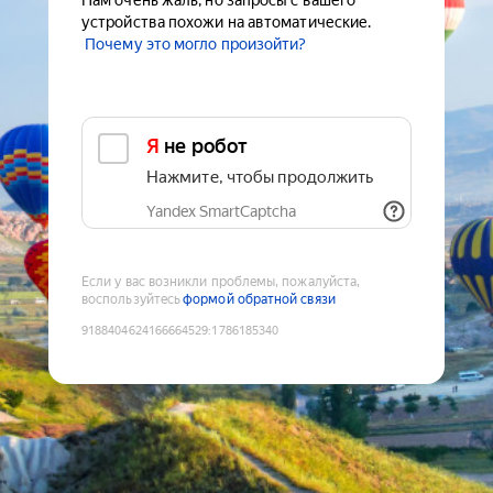
Нам очень жаль, но запросы с вашего
устройства похожи на автоматические.
Почему это могло произойти?
Я не робот
Нажмите, чтобы продолжить
Yandex SmartCaptcha
Если у вас возникли проблемы, пожалуйста,
воспользуйтесь
формой обратной связи
9188404624166664529
:
1786185340