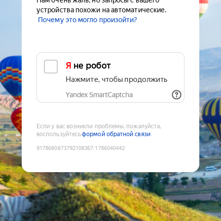
Нам очень жаль, но запросы с вашего
устройства похожи на автоматические.
Почему это могло произойти?
Я не робот
Нажмите, чтобы продолжить
Yandex SmartCaptcha
Если у вас возникли проблемы, пожалуйста,
воспользуйтесь
формой обратной связи
9178680673792108367
:
1786040442