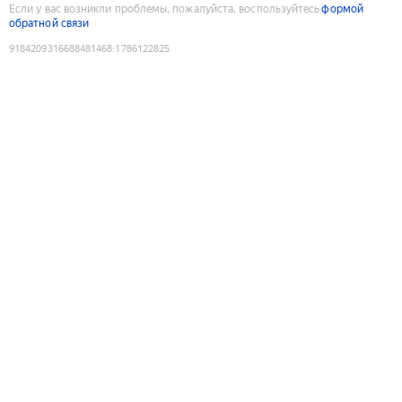
Если у вас возникли проблемы, пожалуйста, воспользуйтесь
формой
обратной связи
9184209316688481468
:
1786122825