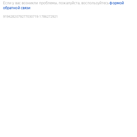
Если у вас возникли проблемы, пожалуйста, воспользуйтесь
формой
обратной связи
9194282079277030719
:
1786272921