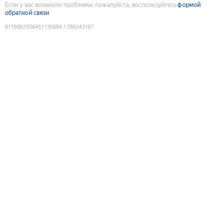
Если у вас возникли проблемы, пожалуйста, воспользуйтесь
формой
обратной связи
9178863556451130684
:
1786043167