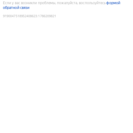
Если у вас возникли проблемы, пожалуйста, воспользуйтесь
формой
обратной связи
9190047518952408623
:
1786209821