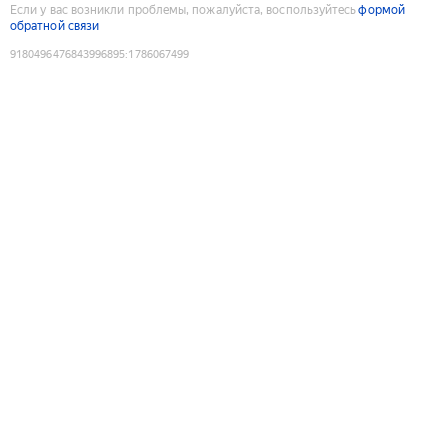
Если у вас возникли проблемы, пожалуйста, воспользуйтесь
формой
обратной связи
9180496476843996895
:
1786067499