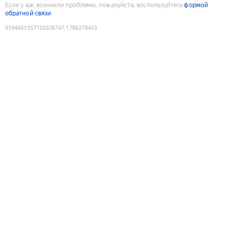
Если у вас возникли проблемы, пожалуйста, воспользуйтесь
формой
обратной связи
9194653357120326747
:
1786278453