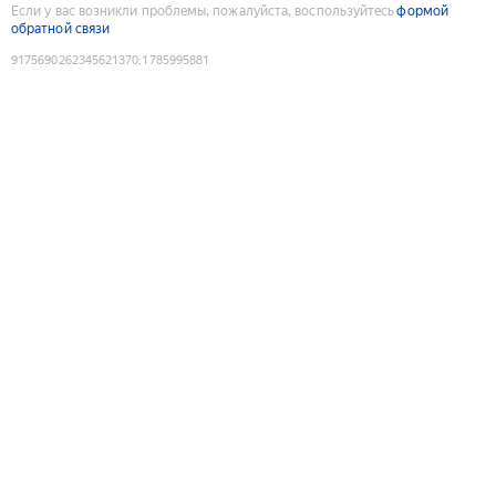
Если у вас возникли проблемы, пожалуйста, воспользуйтесь
формой
обратной связи
9175690262345621370
:
1785995881