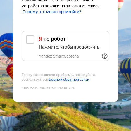
Нам очень жаль, но запросы с вашего
устройства похожи на автоматические.
Почему это могло произойти?
Я не робот
Нажмите, чтобы продолжить
Yandex SmartCaptcha
Если у вас возникли проблемы, пожалуйста,
воспользуйтесь
формой обратной связи
9188162341706054139
:
1786181729