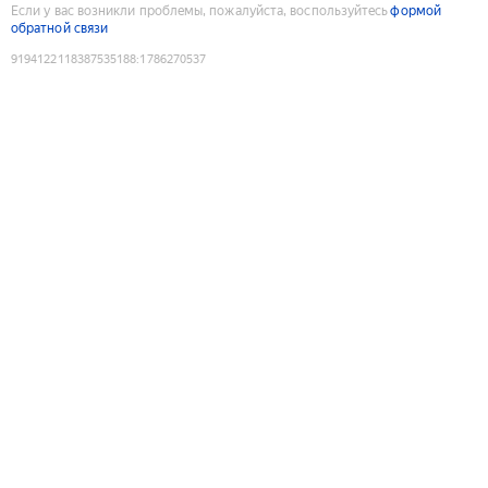
Если у вас возникли проблемы, пожалуйста, воспользуйтесь
формой
обратной связи
9194122118387535188
:
1786270537