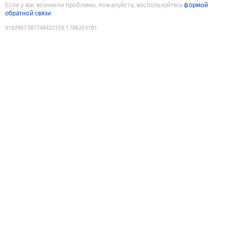
Если у вас возникли проблемы, пожалуйста, воспользуйтесь
формой
обратной связи
9192957387748423158
:
1786253181