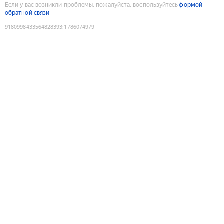
Если у вас возникли проблемы, пожалуйста, воспользуйтесь
формой
обратной связи
9180998433564828393
:
1786074979