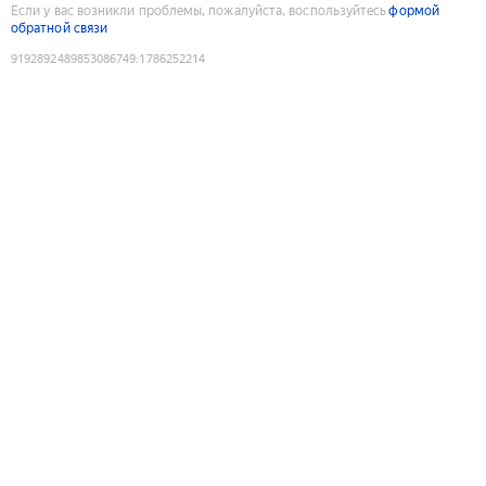
Если у вас возникли проблемы, пожалуйста, воспользуйтесь
формой
обратной связи
9192892489853086749
:
1786252214