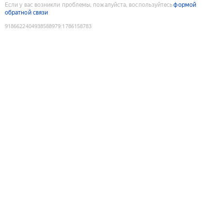
Если у вас возникли проблемы, пожалуйста, воспользуйтесь
формой
обратной связи
9186622404938588979
:
1786158783