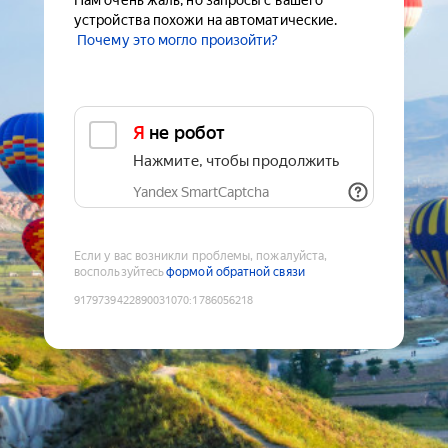
Нам очень жаль, но запросы с вашего
устройства похожи на автоматические.
Почему это могло произойти?
Я не робот
Нажмите, чтобы продолжить
Yandex SmartCaptcha
Если у вас возникли проблемы, пожалуйста,
воспользуйтесь
формой обратной связи
9179739422890031070
:
1786056218