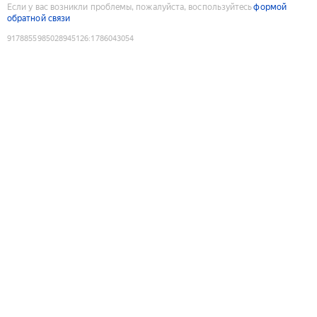
Если у вас возникли проблемы, пожалуйста, воспользуйтесь
формой
обратной связи
9178855985028945126
:
1786043054