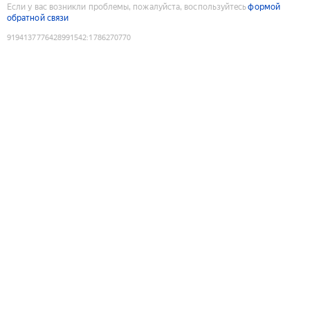
Если у вас возникли проблемы, пожалуйста, воспользуйтесь
формой
обратной связи
9194137776428991542
:
1786270770