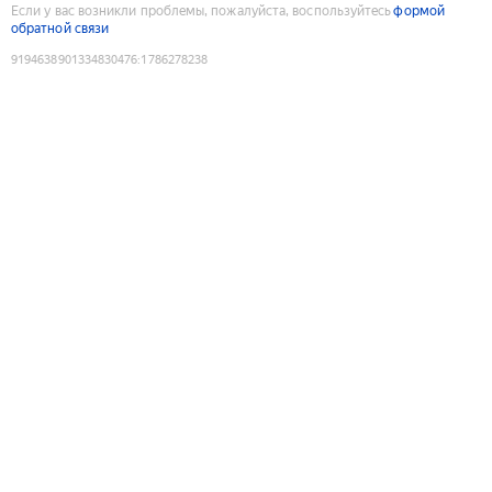
Если у вас возникли проблемы, пожалуйста, воспользуйтесь
формой
обратной связи
9194638901334830476
:
1786278238