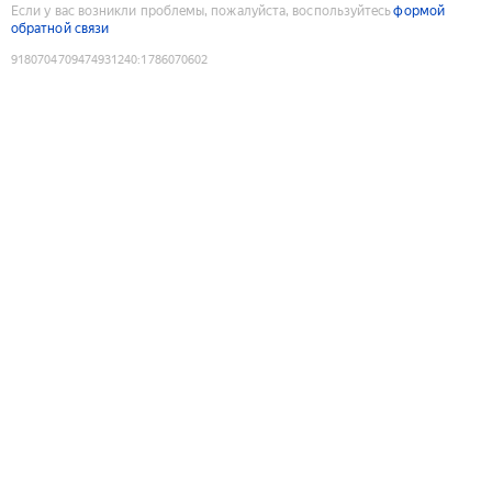
Если у вас возникли проблемы, пожалуйста, воспользуйтесь
формой
обратной связи
9180704709474931240
:
1786070602