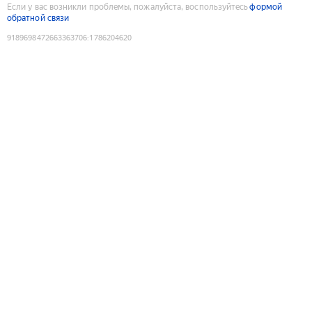
Если у вас возникли проблемы, пожалуйста, воспользуйтесь
формой
обратной связи
9189698472663363706
:
1786204620