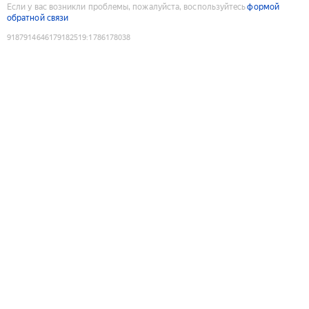
Если у вас возникли проблемы, пожалуйста, воспользуйтесь
формой
обратной связи
9187914646179182519
:
1786178038