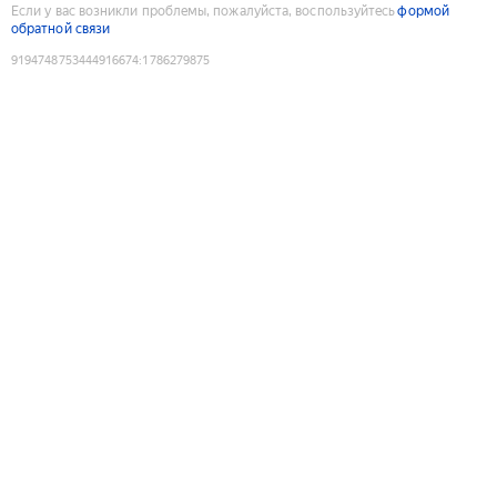
Если у вас возникли проблемы, пожалуйста, воспользуйтесь
формой
обратной связи
9194748753444916674
:
1786279875