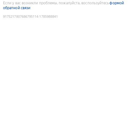
Если у вас возникли проблемы, пожалуйста, воспользуйтесь
формой
обратной связи
9175217807686795114
:
1785988841