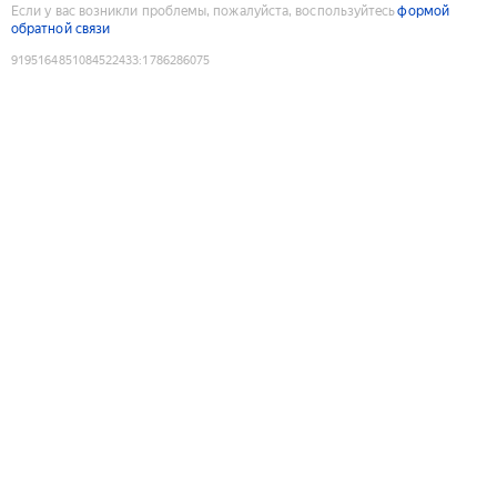
Если у вас возникли проблемы, пожалуйста, воспользуйтесь
формой
обратной связи
9195164851084522433
:
1786286075