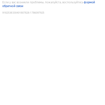
Если у вас возникли проблемы, пожалуйста, воспользуйтесь
формой
обратной связи
9182538330401807828
:
1786097925