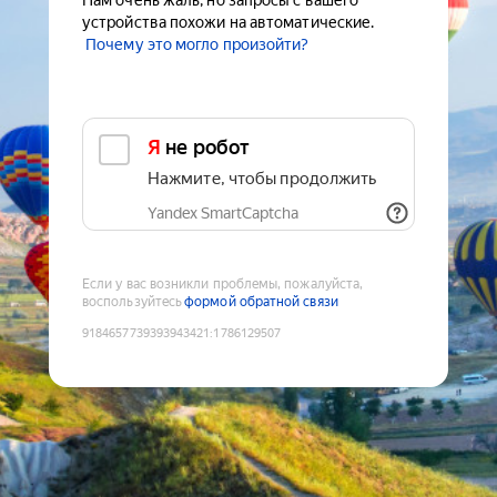
Нам очень жаль, но запросы с вашего
устройства похожи на автоматические.
Почему это могло произойти?
Я не робот
Нажмите, чтобы продолжить
Yandex SmartCaptcha
Если у вас возникли проблемы, пожалуйста,
воспользуйтесь
формой обратной связи
9184657739393943421
:
1786129507