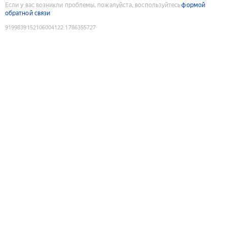
Если у вас возникли проблемы, пожалуйста, воспользуйтесь
формой
обратной связи
9199839152106004122
:
1786355727