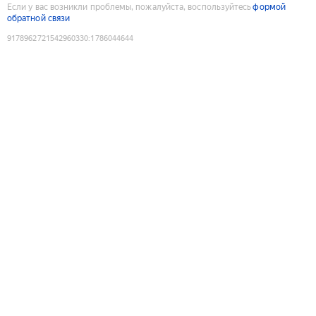
Если у вас возникли проблемы, пожалуйста, воспользуйтесь
формой
обратной связи
9178962721542960330
:
1786044644