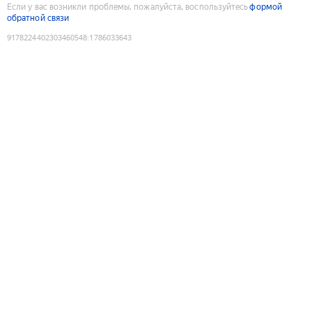
Если у вас возникли проблемы, пожалуйста, воспользуйтесь
формой
обратной связи
9178224402303460548
:
1786033643