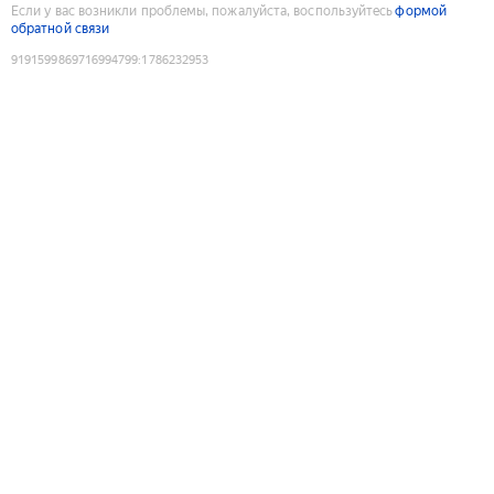
Если у вас возникли проблемы, пожалуйста, воспользуйтесь
формой
обратной связи
9191599869716994799
:
1786232953