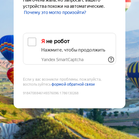
Нам очень жаль, но запросы с вашего
устройства похожи на автоматические.
Почему это могло произойти?
Я не робот
Нажмите, чтобы продолжить
Yandex SmartCaptcha
Если у вас возникли проблемы, пожалуйста,
воспользуйтесь
формой обратной связи
9184708846149376096
:
1786130268