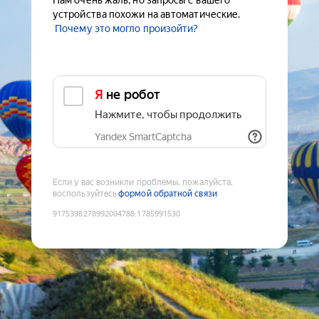
Нам очень жаль, но запросы с вашего
устройства похожи на автоматические.
Почему это могло произойти?
Я не робот
Нажмите, чтобы продолжить
Yandex SmartCaptcha
Если у вас возникли проблемы, пожалуйста,
воспользуйтесь
формой обратной связи
9175398278992004788
:
1785991530