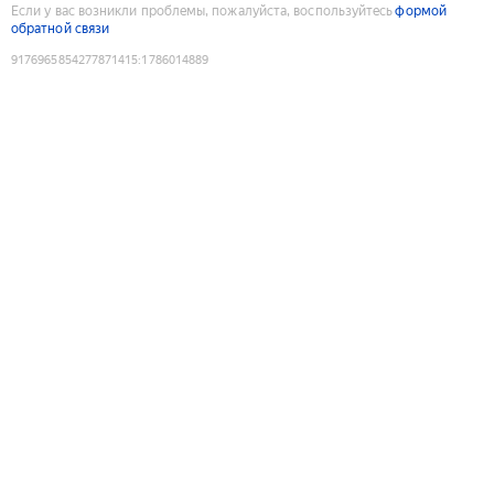
Если у вас возникли проблемы, пожалуйста, воспользуйтесь
формой
обратной связи
9176965854277871415
:
1786014889