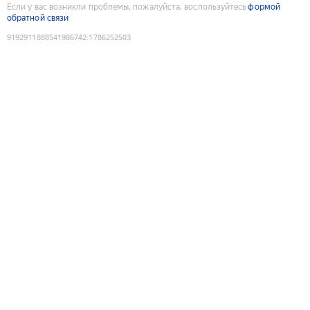
Если у вас возникли проблемы, пожалуйста, воспользуйтесь
формой
обратной связи
9192911888541986742
:
1786252503