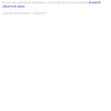
Если у вас возникли проблемы, пожалуйста, воспользуйтесь
формой
обратной связи
9192198767473619477
:
1786241877