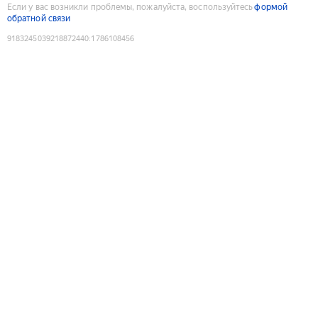
Если у вас возникли проблемы, пожалуйста, воспользуйтесь
формой
обратной связи
9183245039218872440
:
1786108456