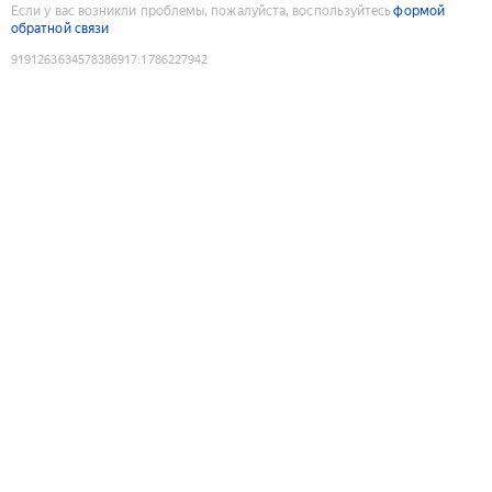
Если у вас возникли проблемы, пожалуйста, воспользуйтесь
формой
обратной связи
9191263634578386917
:
1786227942