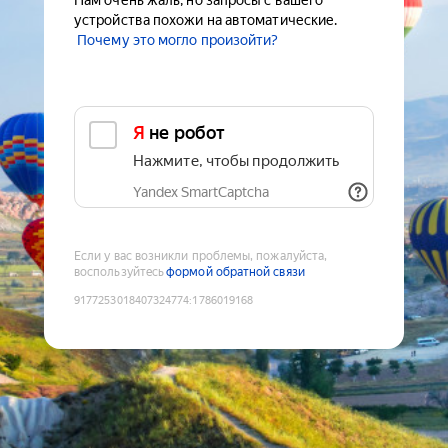
Нам очень жаль, но запросы с вашего
устройства похожи на автоматические.
Почему это могло произойти?
Я не робот
Нажмите, чтобы продолжить
Yandex SmartCaptcha
Если у вас возникли проблемы, пожалуйста,
воспользуйтесь
формой обратной связи
9177253018407324774
:
1786019168