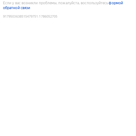
Если у вас возникли проблемы, пожалуйста, воспользуйтесь
формой
обратной связи
9179503638515479751
:
1786052705